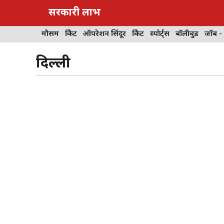
Skip
सरकारी लाभ
to
content
मौसम
क्रिकेट
ऑपरेशन सिंदूर
क्रिकेट
स्पोर्ट्स
बॉलीवुड
जॉब -
दिल्ली