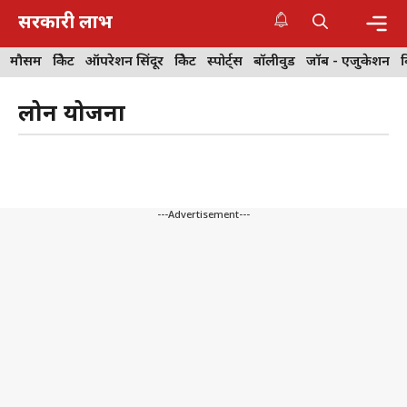
Skip
सरकारी लाभ
to
content
Me
मौसम
क्रिकेट
ऑपरेशन सिंदूर
क्रिकेट
स्पोर्ट्स
बॉलीवुड
जॉब - एजुकेशन
लोन योजना
---Advertisement---