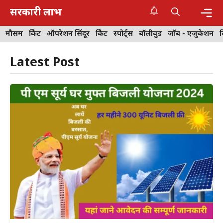
Skip
सरकारी लाभ
to
content
Me
मौसम
क्रिकेट
ऑपरेशन सिंदूर
क्रिकेट
स्पोर्ट्स
बॉलीवुड
जॉब - एजुकेशन
Latest Post