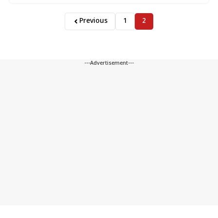
Previous
1
2
---Advertisement---